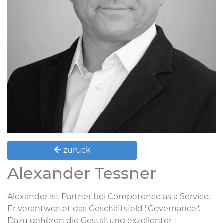
zurück
Alexander Tessner
Alexander ist Partner bei Competence as a Service.
Er verantwortet das Geschäftsfeld "Governance".
Dazu gehören die Gestaltung exzellenter